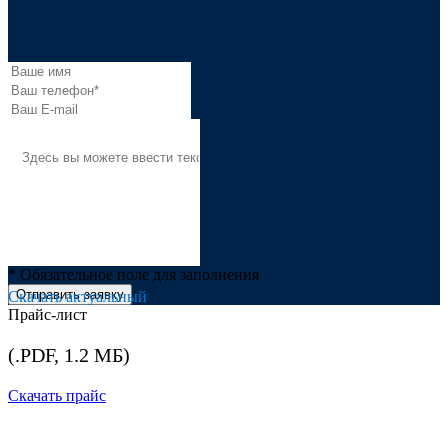
* Обязательное поле для заполнения
Отправить заявку
Скачать актуальный
Прайс-лист
(.PDF, 1.2 МБ)
Скачать прайс