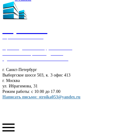
СтройТэкс
Строительная компания
Производим и монтируем бытовки,
блок-контейнеры и модульные
здания. Работаем по всей России
г. Санкт-Петербург
Выборгское шоссе 503, к. 3 офис 413
г. Москва
ул. Ибрагимова, 31
Режим работы: с 10.00 до 17.00
Написать письмо: stroika053@yandex.ru
8-800-222-00-24
+7 (921) 190-26-11
8-921-190-26-11
+7(921)190-26-11