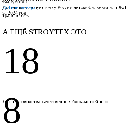
Выпустили
Доставим в любую точку России автомобильным или ЖД
723 контейнера
за 2024 год
транспортом
А ЕЩЁ STROYTEX ЭТО
18
8
Лет производства качественных блок-контейнеров